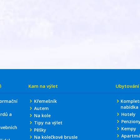
ě
Kam na výlet
Ubytování
formační
Křemešník
Komplet
nabídka
Autem
rdů a
Hotely
Na kole
Penzion
Tipy na výlet
avebních
Kempy
Pěšky
Apartm
Na kolečkové brusle