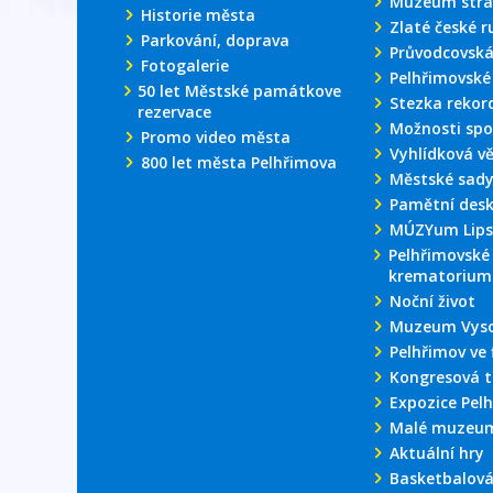
Muzeum stra
Historie města
Zlaté české r
Parkování, doprava
Průvodcovská
Fotogalerie
Pelhřimovské
50 let Městské památkove
Stezka rekor
rezervace
Možnosti spo
Promo video města
Vyhlídková v
800 let města Pelhřimova
Městské sad
Pamětní des
MÚZYum Lips
Pelhřimovské
krematorium
Noční život
Muzeum Vyso
Pelhřimov ve 
Kongresová t
Expozice Pel
Malé muzeum
Aktuální hry
Basketbalová