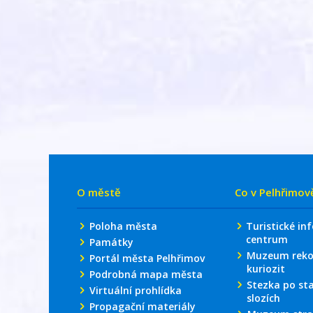
O městě
Co v Pelhřimov
Poloha města
Turistické in
centrum
Památky
Muzeum reko
Portál města Pelhřimov
kuriozit
Podrobná mapa města
Stezka po st
Virtuální prohlídka
slozích
Propagační materiály