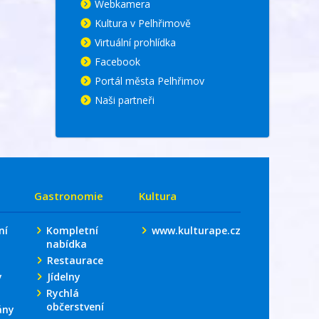
Webkamera
Kultura v Pelhřimově
Virtuální prohlídka
Facebook
Portál města Pelhřimov
Naši partneři
Gastronomie
Kultura
ní
Kompletní
www.kulturape.cz
nabídka
Restaurace
y
Jídelny
Rychlá
občerstvení
ány