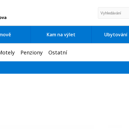
ova
imově
Kam na výlet
Ubytování
Motely
Penziony
Ostatní