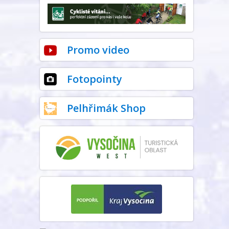
Promo video
Fotopointy
Pelhřimák Shop