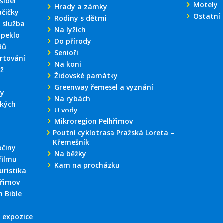
šidel
Motely
Hrady a zámky
učičky
Ostatní
Rodiny s dětmi
 služba
Na lyžích
 peklo
Do přírody
dů
Senioři
rtování
Na koni
ěž
Židovské památky
y
Greenway řemesel a vyznání
ky
Na rybách
kých
U vody
Mikroregion Pelhřimov
Poutní cyklotrasa Pražská Loreta –
Křemešník
činy
Na běžky
filmu
Kam na procházku
uristika
hřimov
 Bible
 expozice