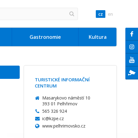
cz
en
Gastronomie
Kultura
TURISTICKÉ INFORMAČNÍ
CENTRUM
Masarykovo náměstí 10
393 01 Pelhřimov
565 326 924
ic@kzpe.cz
www.pelhrimovsko.cz