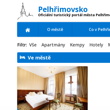
Pelhřimovsko
Oficiální turistický portál
města Pelhřim
O městě
Co v Pelhř
Filtr:
Vše
Apartmány
Kempy
Hotely
Ve městě