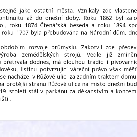
stejně jako ostatní města. Vznikaly zde vlasten
kontinuitu až do dnešní doby. Roku 1862 byl zal
ol, roku 1874 Čtenářská beseda a roku 1894 spo
 z roku 1707 byla přebudována na Národní dům, dn
 obdobím rozvoje průmyslu. Zakotvil zde předev
výroba zemědělských strojů. Vedle již zmíněn
 přetrvala dodnes, má dlouhou tradici i pivovarnic
edověku, listinu potvrzující váreční právo však měš
ar se nacházel v Růžové ulici za zadním traktem domu
 na protější stranu Růžové ulice na místo dnešní bu
19. století stál v parkánu za děkanstvím a koncem
šti .