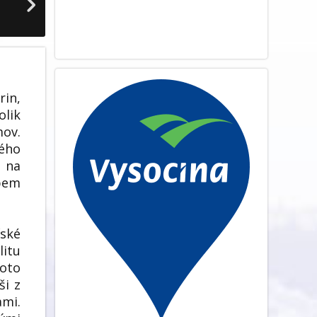
rin,
olik
ov.
vého
e na
upem
řské
litu
Toto
ši z
mi.