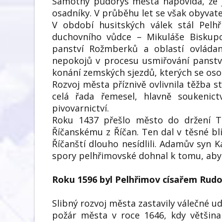
Samotný půdorys města napovídá, že 
osadníky. V průběhu let se však obyvate
V období husitských válek stál Pelh
duchovního vůdce – Mikuláše Biskup
panství Rožmberků a oblastí ovládan
nepokojů v procesu usmiřování panstva
konání zemských sjezdů, kterých se osob
Rozvoj města příznivě ovlivnila těžba s
celá řada řemesel, hlavně soukenictví,
pivovarnictví.
Roku 1437 přešlo město do držení Tr
Říčanskému z Říčan. Ten dal v těsné b
Říčanští dlouho nesídlili. Adamův syn
spory pelhřimovské dohnal k tomu, ab
Roku 1596 byl Pelhřimov císařem Rudo
Slibný rozvoj města zastavily válečné ud
požár města v roce 1646, kdy většina