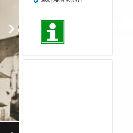
www.pelhrimovsko.cz