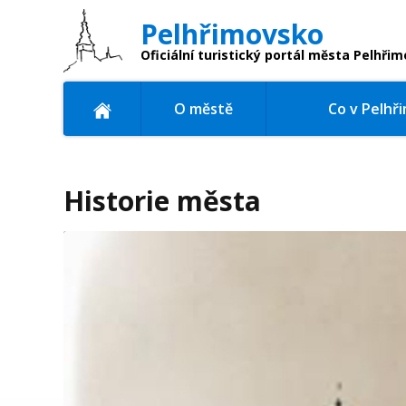
Pelhřimovsko
Oficiální turistický portál
města Pelhřim
O městě
Co v Pelhř
Historie města