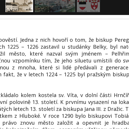
ověstí. Jedna z nich hovoří o tom, že biskup Pereg
ch 1225 – 1226 zastavil u studánky Belky, byl nat
ožil město, které nazval svým jménem – Pelhřim
nou vzpomínku tím, že jeho siluetu umístili do s
nou z mnoha, které si lidé předávali z generac
jen fakt, že v letech 1224 – 1225 byl pražským bisk
ládalo kolem kostela sv. Víta, v dolní části Hrnčí
vní polovině 13. století. K prvnímu vysazení na loka
ch letech 13. století za biskupa Jana III. z Dražic. 
ítkem z Hluboké. V roce 1290 bylo biskupovi Tobiá
 právo znovu město založit a opevnit je hradba