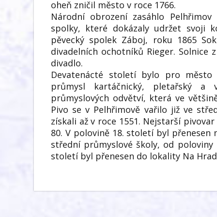
oheň zničil město v roce 1766.
Národní obrození zasáhlo Pelhřimov 
spolky, které dokázaly udržet svoji 
pěvecký spolek Záboj, roku 1865 Sok
divadelních ochotníků Rieger. Solnice
divadlo.
Devatenácté století bylo pro město
průmysl kartáčnický, pletařský a 
průmyslových odvětví, která ve většině
Pivo se v Pelhřimově vařilo již ve stř
získali až v roce 1551. Nejstarší pivov
80. V polovině 18. století byl přenesen
střední průmyslové školy, od poloviny 
století byl přenesen do lokality Na Hradi