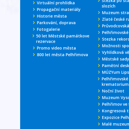
Stezka po st
Virtuální prohlídka
slozích
Propagační materiály
Muzeum stra
Historie města
Zlaté české r
Parkování, doprava
Průvodcovská
Fotogalerie
Pelhřimovské
50 let Městské památkove
Stezka rekor
rezervace
Možnosti spo
Promo video města
Vyhlídková v
800 let města Pelhřimova
Městské sad
Pamětní des
MÚZYum Lips
Pelhřimovské
krematorium
Noční život
Muzeum Vyso
Pelhřimov ve 
Kongresová t
Expozice Pel
Malé muzeum