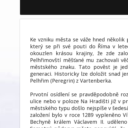
Ke vzniku města se váže hned několik p
který se při své pouti do Říma v lete
okouzlen krásou krajiny, že zde zal
Pelhřimovští měšťané mu zachovali věč
městského znaku. Tato pověst je jed
generaci. Historicky lze doložit snad 
Pelhřim (Peregrin) z Vartenberka.
Prvotní osídlení se pravděpodobně rozk
ulice nebo v poloze Na Hradišti již v pr
městského typu došlo nejspíše v šedesátý
založení bylo v roce 1289 vypleněno V
Bechyně králem Václavem II. uděleno