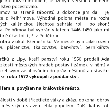
je kolonizačním dílem, osazeným většinou němec
lstvo počešťovalo.
řimov na straně táboritů a dokonce jim dal i je
ce z Pelhřimova. Výhodná poloha města na rozhr
ých kališnickou šlechtou sehrála roli i po skon
. Pelhřimov byl vybrán v letech 1446-1450 jako m
ně účastnil i Jiří z Poděbrad.
tříbra v okolí Křemešníku. Ve městě byla také rozvi
 plátenictví, tkalcovství, barvířství, perníkářst
čků z Lípy, kteří panství roku 1550 prodali Ad
lízkosti městských hradeb postavit zámek, v němž 
 Karel svým zasahováním do práv měšťanů a ustavič
y se
roku 1572 vykoupili z poddanství.
lfem II. povýšen na královské město.
álosti v době třicetileté války a zkázu dokonal obro
 městských staveb lehla popelem. Další katastrof