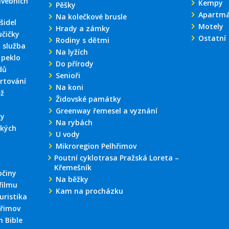
avebních
Kempy
Pěšky
Apartm
Na kolečkové brusle
šidel
Motely
Hrady a zámky
učičky
Ostatní
Rodiny s dětmi
 služba
Na lyžích
 peklo
Do přírody
dů
Senioři
rtování
Na koni
ěž
Židovské památky
y
Greenway řemesel a vyznání
ky
Na rybách
kých
U vody
Mikroregion Pelhřimov
Poutní cyklotrasa Pražská Loreta –
Křemešník
činy
Na běžky
filmu
Kam na procházku
uristika
hřimov
 Bible