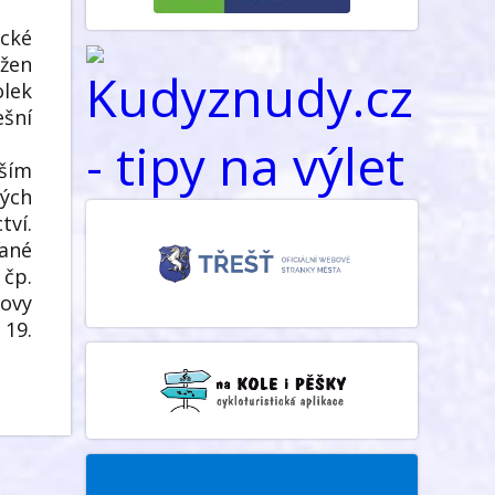
ecké
ožen
lek
ešní
ším
ých
tví.
ťané
 čp.
dovy
 19.