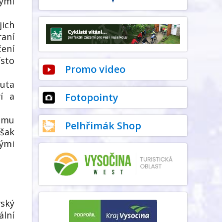
kými
jich
aní
čení
ísto
Promo video
nuta
ví a
Fotopointy
amu
Pelhřimák Shop
však
nými
vský
ální