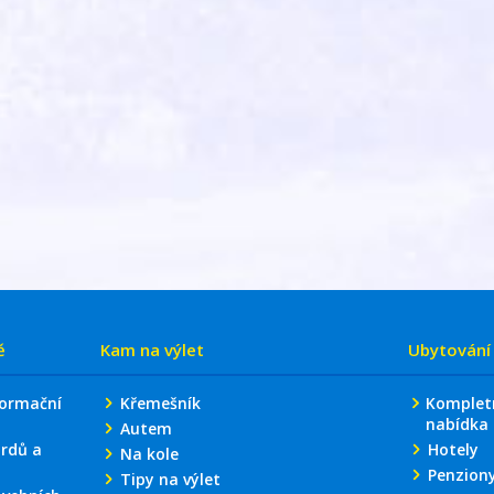
ě
Kam na výlet
Ubytování
formační
Křemešník
Komplet
nabídka
Autem
rdů a
Hotely
Na kole
Penzion
Tipy na výlet