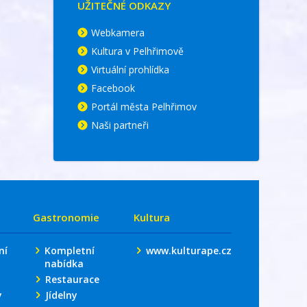
UŽITEČNÉ ODKAZY
Webkamera
Kultura v Pelhřimově
Virtuální prohlídka
Facebook
Portál města Pelhřimov
Naši partneři
Gastronomie
Kultura
ní
Kompletní
www.kulturape.cz
nabídka
Restaurace
y
Jídelny