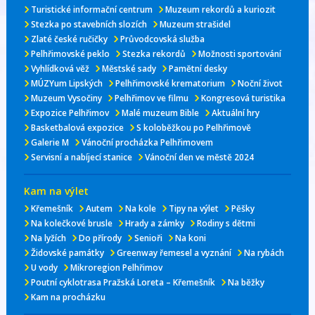
Turistické informační centrum
Muzeum rekordů a kuriozit
Stezka po stavebních slozích
Muzeum strašidel
Zlaté české ručičky
Průvodcovská služba
Pelhřimovské peklo
Stezka rekordů
Možnosti sportování
Vyhlídková věž
Městské sady
Pamětní desky
MÚZYum Lipských
Pelhřimovské krematorium
Noční život
Muzeum Vysočiny
Pelhřimov ve filmu
Kongresová turistika
Expozice Pelhřimov
Malé muzeum Bible
Aktuální hry
Basketbalová expozice
S koloběžkou po Pelhřimově
Galerie M
Vánoční procházka Pelhřimovem
Servisní a nabíjecí stanice
Vánoční den ve městě 2024
Kam na výlet
Křemešník
Autem
Na kole
Tipy na výlet
Pěšky
Na kolečkové brusle
Hrady a zámky
Rodiny s dětmi
Na lyžích
Do přírody
Senioři
Na koni
Židovské památky
Greenway řemesel a vyznání
Na rybách
U vody
Mikroregion Pelhřimov
Poutní cyklotrasa Pražská Loreta – Křemešník
Na běžky
Kam na procházku