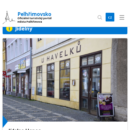
Pelhřimovsko
cz
Oficiální turistický portál
města Pelhřimova
en
Jídelny