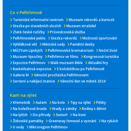
Co v Pelhřimově
Turistické informační centrum
Muzeum rekordů a kuriozit
Stezka po stavebních slozích
Muzeum strašidel
Zlaté české ručičky
Průvodcovská služba
Pelhřimovské peklo
Stezka rekordů
Možnosti sportování
Vyhlídková věž
Městské sady
Pamětní desky
MÚZYum Lipských
Pelhřimovské krematorium
Noční život
Muzeum Vysočiny
Pelhřimov ve filmu
Kongresová turistika
Expozice Pelhřimov
Malé muzeum Bible
Aktuální hry
Basketbalová expozice
S koloběžkou po Pelhřimově
Galerie M
Vánoční procházka Pelhřimovem
Servisní a nabíjecí stanice
Vánoční den ve městě 2024
Kam na výlet
Křemešník
Autem
Na kole
Tipy na výlet
Pěšky
Na kolečkové brusle
Hrady a zámky
Rodiny s dětmi
Na lyžích
Do přírody
Senioři
Na koni
Židovské památky
Greenway řemesel a vyznání
Na rybách
U vody
Mikroregion Pelhřimov