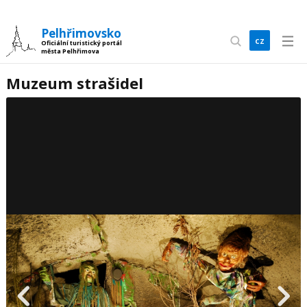
Pelhřimovsko
cz
Oficiální turistický portál
města Pelhřimova
en
Muzeum strašidel