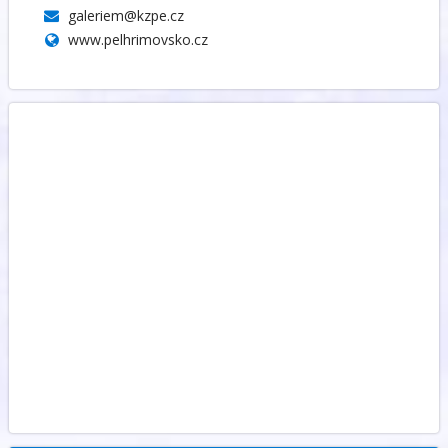
galeriem@kzpe.cz
www.pelhrimovsko.cz