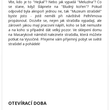
Víte, kdo je to "Hejkal"? Nebo jak vypadá "Meluzína"? Co
se stane, když šlápnete na "Bludný kořen"? Pokud
odpověď byla alespoň jednou ne, tak "Muzeum strašidel"
byste jisto - jistě neměli při návštěvě Pelhřimova
propásnout. Dozvíte se, nejen jak strašidla vypadají, ale
zároveň jakou mají pracovní náplň, koho se bát nemusíte
a na koho si případně dát velký pozor. Ve sklepení domu
na Masarykově náměstí naleznete strašidla, která můžete
potkat na Vysočině. Přejeme vám příjemný pobyt ve světě
strašidel a pohádek!
OTEVÍRACÍ DOBA