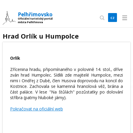
Pelhřimovsko
cz
Oficiální turistický portál
města Pelhřimova
en
Hrad Orlík u Humpolce
Orlík
Zřícenina hradu, připomínaného v polovině 14. stol., dříve
zván hrad Humpolec. Sídlili zde majitelé Humpolce, mezi
nimi i Ondřej z Dubé, člen Husova doprovodu na koncil do
Kostnice. Zachovala se kamenná hranolová věž, brána a
část paláce. V lese "Na štůlách" pozůstatky po dolování
stříbra (patrny hluboké jámy).
Pokračovat na oficiální web