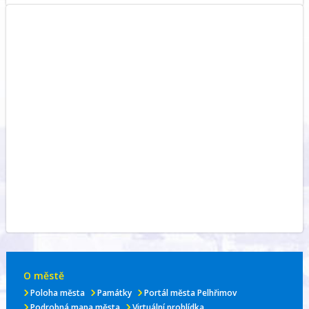
O městě
Poloha města
Památky
Portál města Pelhřimov
Podrobná mapa města
Virtuální prohlídka