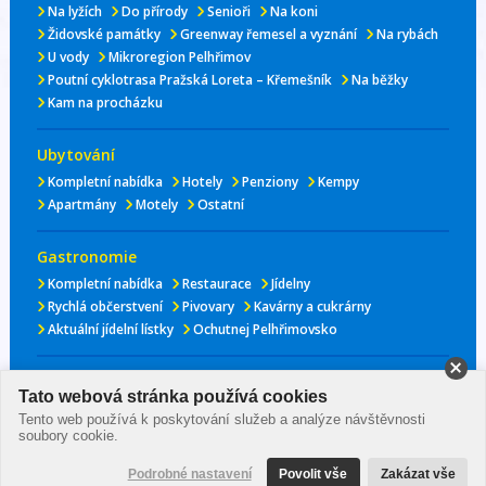
Na lyžích
Do přírody
Senioři
Na koni
Židovské památky
Greenway řemesel a vyznání
Na rybách
U vody
Mikroregion Pelhřimov
Poutní cyklotrasa Pražská Loreta – Křemešník
Na běžky
Kam na procházku
Ubytování
Kompletní nabídka
Hotely
Penziony
Kempy
Apartmány
Motely
Ostatní
Gastronomie
Kompletní nabídka
Restaurace
Jídelny
Rychlá občerstvení
Pivovary
Kavárny a cukrárny
Aktuální jídelní lístky
Ochutnej Pelhřimovsko
Kultura
Tato webová stránka používá cookies
www.kulturape.cz
Tento web používá k poskytování služeb a analýze návštěvnosti
soubory cookie.
© Memory Computers s.r.o 2009 - 2026
Podrobné nastavení
Povolit vše
Zakázat vše