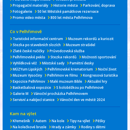
Propagační materiály
Historie města
Parkování, doprava
Fotogalerie
50 let Městské památkove rezervace
Promo video města
800 let města Pelhřimova
Co v Pelhřimově
Turistické informační centrum
Muzeum rekordů a kuriozit
Stezka po stavebních slozích
Muzeum strašidel
Zlaté české ručičky
Průvodcovská služba
Pelhřimovské peklo
Stezka rekordů
Možnosti sportování
Vyhlídková věž
Městské sady
Pamětní desky
MÚZYum Lipských
Pelhřimovské krematorium
Noční život
Muzeum Vysočiny
Pelhřimov ve filmu
Kongresová turistika
Expozice Pelhřimov
Malé muzeum Bible
Aktuální hry
Basketbalová expozice
S koloběžkou po Pelhřimově
Galerie M
Vánoční procházka Pelhřimovem
Servisní a nabíjecí stanice
Vánoční den ve městě 2024
Kam na výlet
Křemešník
Autem
Na kole
Tipy na výlet
Pěšky
Na kolečkové brusle
Hrady a zámky
Rodiny s dětmi