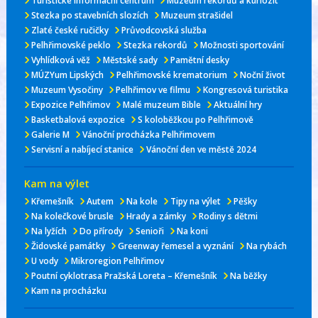
Turistické informační centrum
Muzeum rekordů a kuriozit
Stezka po stavebních slozích
Muzeum strašidel
Zlaté české ručičky
Průvodcovská služba
Pelhřimovské peklo
Stezka rekordů
Možnosti sportování
Vyhlídková věž
Městské sady
Pamětní desky
MÚZYum Lipských
Pelhřimovské krematorium
Noční život
Muzeum Vysočiny
Pelhřimov ve filmu
Kongresová turistika
Expozice Pelhřimov
Malé muzeum Bible
Aktuální hry
Basketbalová expozice
S koloběžkou po Pelhřimově
Galerie M
Vánoční procházka Pelhřimovem
Servisní a nabíjecí stanice
Vánoční den ve městě 2024
Kam na výlet
Křemešník
Autem
Na kole
Tipy na výlet
Pěšky
Na kolečkové brusle
Hrady a zámky
Rodiny s dětmi
Na lyžích
Do přírody
Senioři
Na koni
Židovské památky
Greenway řemesel a vyznání
Na rybách
U vody
Mikroregion Pelhřimov
Poutní cyklotrasa Pražská Loreta – Křemešník
Na běžky
Kam na procházku