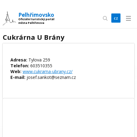
Pelhřimovsko
cz
Oficiální turistický portál
města Pelhřimova
en
Cukrárna U Brány
Adresa:
Tylova 259
Telefon:
603510355
Web:
www.cukrarna-ubrany.cz/
E-mail:
josef.sankot@seznam.cz