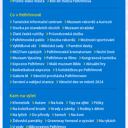
Promo video města
800 let města Pelhřimova
Co v Pelhřimově
Turistické informační centrum
Muzeum rekordů a kuriozit
Stezka po stavebních slozích
Muzeum strašidel
Zlaté české ručičky
Průvodcovská služba
Pelhřimovské peklo
Stezka rekordů
Možnosti sportování
Vyhlídková věž
Městské sady
Pamětní desky
MÚZYum Lipských
Pelhřimovské krematorium
Noční život
Muzeum Vysočiny
Pelhřimov ve filmu
Kongresová turistika
Expozice Pelhřimov
Malé muzeum Bible
Aktuální hry
Basketbalová expozice
S koloběžkou po Pelhřimově
Galerie M
Vánoční procházka Pelhřimovem
Servisní a nabíjecí stanice
Vánoční den ve městě 2024
Kam na výlet
Křemešník
Autem
Na kole
Tipy na výlet
Pěšky
Na kolečkové brusle
Hrady a zámky
Rodiny s dětmi
Na lyžích
Do přírody
Senioři
Na koni
Židovské památky
Greenway řemesel a vyznání
Na rybách
U vody
Mikroregion Pelhřimov