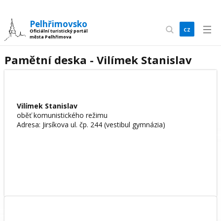
Pelhřimovsko
cz
Oficiální turistický portál
města Pelhřimova
en
Pamětní deska - Vilímek Stanislav
Vilímek Stanislav
oběť komunistického režimu
Adresa: Jirsíkova ul. čp. 244 (vestibul gymnázia)