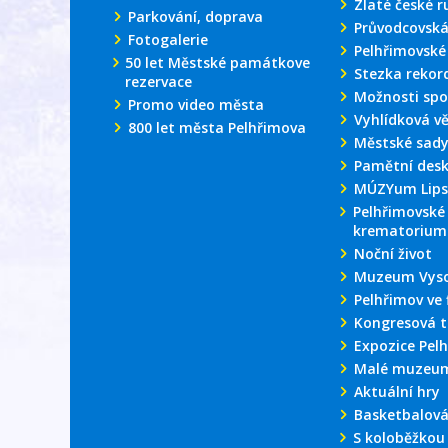
Zlaté české r
Parkování, doprava
Průvodcovská
Fotogalerie
Pelhřimovské
50 let Městské památkove
Stezka rekor
rezervace
Možnosti spo
Promo video města
Vyhlídková v
800 let města Pelhřimova
Městské sad
Pamětní des
MÚZYum Lips
Pelhřimovské
krematorium
Noční život
Muzeum Vyso
Pelhřimov ve 
Kongresová t
Expozice Pel
Malé muzeum
Aktuální hry
Basketbalová
S koloběžkou