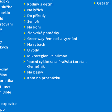
učičky
Ostatní
Rodiny s dětmi
 služba
Na lyžích
 peklo
Do přírody
dů
Senioři
rtování
Na koni
ěž
Židovské památky
y
Greenway řemesel a vyznání
ky
Na rybách
kých
U vody
Mikroregion Pelhřimov
Poutní cyklotrasa Pražská Loreta –
Křemešník
činy
Na běžky
filmu
Kam na procházku
uristika
hřimov
 Bible
 expozice
 po