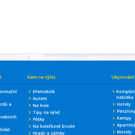
ě
Kam na výlet
Ubytování
formační
Křemešník
Komplet
nabídka
Autem
rdů a
Hotely
Na kole
Penzion
Tipy na výlet
avebních
Kempy
Pěšky
Apartm
Na kolečkové brusle
šidel
Motely
Hrady a zámky