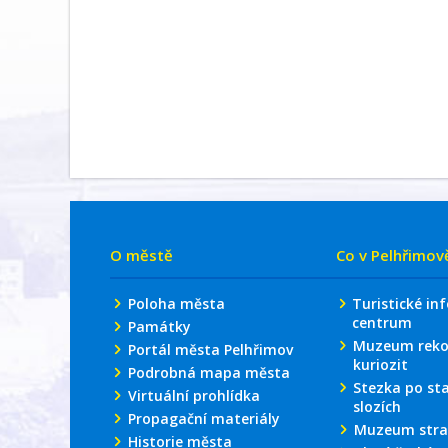
O městě
Co v Pelhřimov
Poloha města
Turistické in
centrum
Památky
Muzeum reko
Portál města Pelhřimov
kuriozit
Podrobná mapa města
Stezka po st
Virtuální prohlídka
slozích
Propagační materiály
Muzeum stra
Historie města