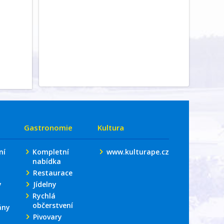
Gastronomie
Kultura
ní
Kompletní
www.kulturape.cz
nabídka
Restaurace
y
Jídelny
Rychlá
občerstvení
ány
Pivovary