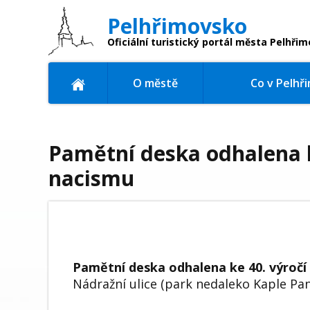
Pelhřimovsko
Oficiální turistický portál
města Pelhřim
O městě
Co v Pelhř
Pamětní deska odhalena 
nacismu
Pamětní deska odhalena ke 40. výroč
Nádražní ulice (park nedaleko Kaple Pa