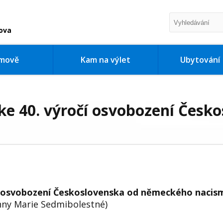
ova
imově
Kam na výlet
Ubytování
ke 40. výročí osvobození Čes
í osvobození Československa od německého nacis
nny Marie Sedmibolestné)