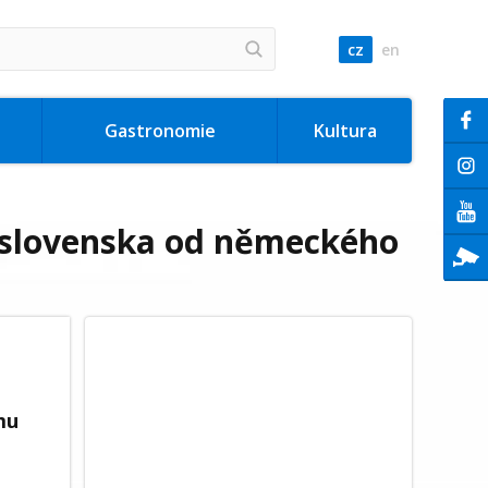
cz
en
Gastronomie
Kultura
koslovenska od německého
mu