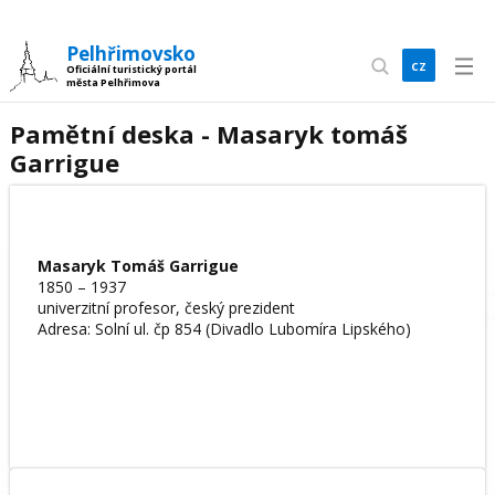
Pelhřimovsko
cz
Oficiální turistický portál
města Pelhřimova
en
Pamětní deska - Masaryk tomáš
Garrigue
Masaryk Tomáš Garrigue
1850 – 1937
univerzitní profesor, český prezident
Adresa: Solní ul. čp 854 (Divadlo Lubomíra Lipského)