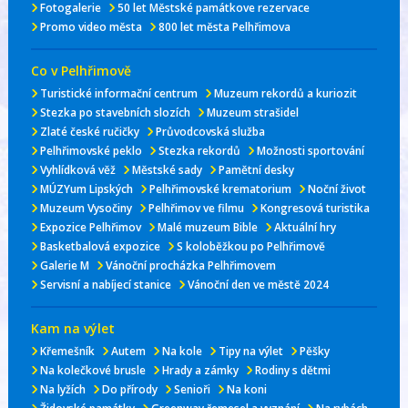
Fotogalerie
50 let Městské památkove rezervace
Promo video města
800 let města Pelhřimova
Co v Pelhřimově
Turistické informační centrum
Muzeum rekordů a kuriozit
Stezka po stavebních slozích
Muzeum strašidel
Zlaté české ručičky
Průvodcovská služba
Pelhřimovské peklo
Stezka rekordů
Možnosti sportování
Vyhlídková věž
Městské sady
Pamětní desky
MÚZYum Lipských
Pelhřimovské krematorium
Noční život
Muzeum Vysočiny
Pelhřimov ve filmu
Kongresová turistika
Expozice Pelhřimov
Malé muzeum Bible
Aktuální hry
Basketbalová expozice
S koloběžkou po Pelhřimově
Galerie M
Vánoční procházka Pelhřimovem
Servisní a nabíjecí stanice
Vánoční den ve městě 2024
Kam na výlet
Křemešník
Autem
Na kole
Tipy na výlet
Pěšky
Na kolečkové brusle
Hrady a zámky
Rodiny s dětmi
Na lyžích
Do přírody
Senioři
Na koni