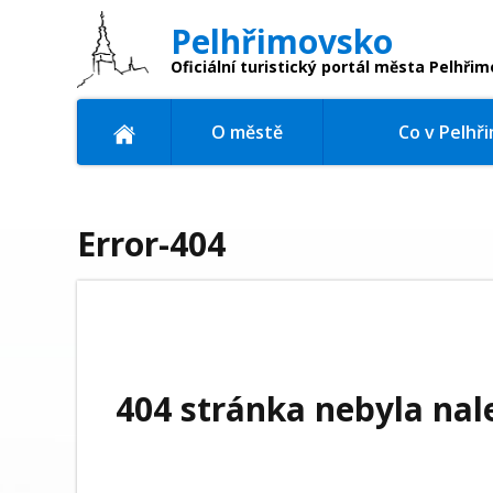
Pelhřimovsko
Oficiální turistický portál
města Pelhřim
O městě
Co v Pelhř
Error-404
404 stránka nebyla nal