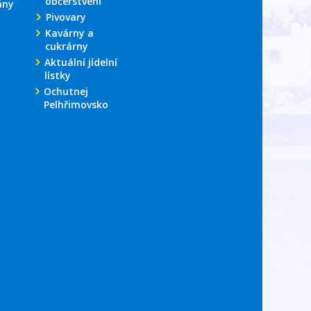
občerstvení
ány
Pivovary
Kavárny a
cukrárny
Aktuální jídelní
lístky
Ochutnej
Pelhřimovsko