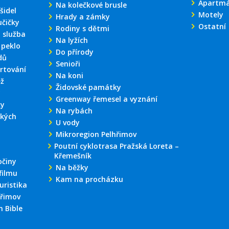
Apartm
Na kolečkové brusle
šidel
Motely
Hrady a zámky
učičky
Ostatní
Rodiny s dětmi
 služba
Na lyžích
 peklo
Do přírody
dů
Senioři
rtování
Na koni
ěž
Židovské památky
y
Greenway řemesel a vyznání
ky
Na rybách
kých
U vody
Mikroregion Pelhřimov
Poutní cyklotrasa Pražská Loreta –
Křemešník
činy
Na běžky
filmu
Kam na procházku
uristika
hřimov
 Bible