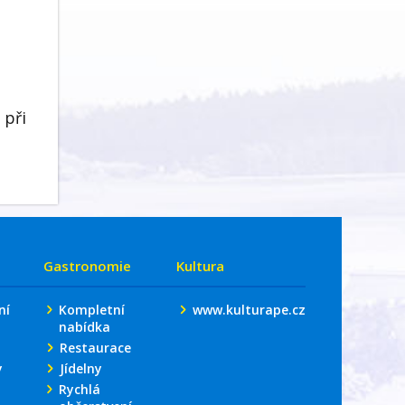
 při
Gastronomie
Kultura
ní
Kompletní
www.kulturape.cz
nabídka
Restaurace
y
Jídelny
Rychlá