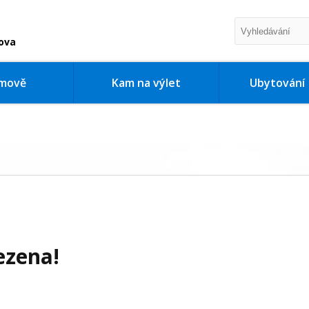
ova
imově
Kam na výlet
Ubytování
ezena!