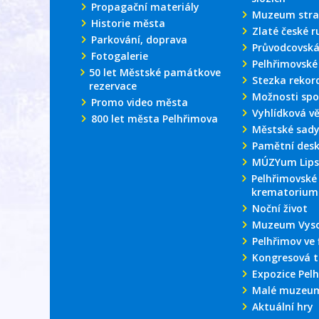
Propagační materiály
Muzeum stra
Historie města
Zlaté české r
Parkování, doprava
Průvodcovská
Fotogalerie
Pelhřimovské
50 let Městské památkove
Stezka rekor
rezervace
Možnosti spo
Promo video města
Vyhlídková v
800 let města Pelhřimova
Městské sad
Pamětní des
MÚZYum Lips
Pelhřimovské
krematorium
Noční život
Muzeum Vyso
Pelhřimov ve 
Kongresová t
Expozice Pel
Malé muzeum
Aktuální hry