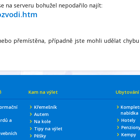
se na serveru bohužel nepodařilo najít:
ozvodi.htm
nebo přemístěna, případně jste mohli udělat chybu
ě
Kam na výlet
Ubytování
formační
Křemešník
Komplet
nabídka
Autem
rdů a
Hotely
Na kole
Penzion
Tipy na výlet
avebních
Kempy
Pěšky