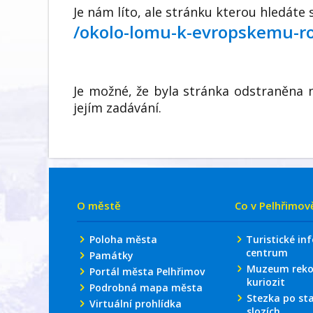
Je nám líto, ale stránku kterou hledáte 
/okolo-lomu-k-evropskemu-r
Je možné, že byla stránka odstraněna 
jejím zadávání.
O městě
Co v Pelhřimov
Poloha města
Turistické in
centrum
Památky
Muzeum reko
Portál města Pelhřimov
kuriozit
Podrobná mapa města
Stezka po st
Virtuální prohlídka
slozích