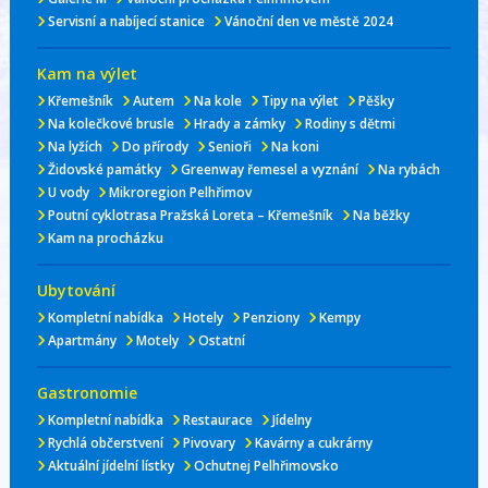
Servisní a nabíjecí stanice
Vánoční den ve městě 2024
Kam na výlet
Křemešník
Autem
Na kole
Tipy na výlet
Pěšky
Na kolečkové brusle
Hrady a zámky
Rodiny s dětmi
Na lyžích
Do přírody
Senioři
Na koni
Židovské památky
Greenway řemesel a vyznání
Na rybách
U vody
Mikroregion Pelhřimov
Poutní cyklotrasa Pražská Loreta – Křemešník
Na běžky
Kam na procházku
Ubytování
Kompletní nabídka
Hotely
Penziony
Kempy
Apartmány
Motely
Ostatní
Gastronomie
Kompletní nabídka
Restaurace
Jídelny
Rychlá občerstvení
Pivovary
Kavárny a cukrárny
Aktuální jídelní lístky
Ochutnej Pelhřimovsko