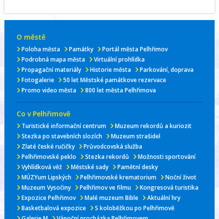
O městě
Poloha města
Památky
Portál města Pelhřimov
Podrobná mapa města
Virtuální prohlídka
Propagační materiály
Historie města
Parkování, doprava
Fotogalerie
50 let Městské památkove rezervace
Promo video města
800 let města Pelhřimova
Co v Pelhřimově
Turistické informační centrum
Muzeum rekordů a kuriozit
Stezka po stavebních slozích
Muzeum strašidel
Zlaté české ručičky
Průvodcovská služba
Pelhřimovské peklo
Stezka rekordů
Možnosti sportování
Vyhlídková věž
Městské sady
Pamětní desky
MÚZYum Lipských
Pelhřimovské krematorium
Noční život
Muzeum Vysočiny
Pelhřimov ve filmu
Kongresová turistika
Expozice Pelhřimov
Malé muzeum Bible
Aktuální hry
Basketbalová expozice
S koloběžkou po Pelhřimově
Galerie M
Vánoční procházka Pelhřimovem