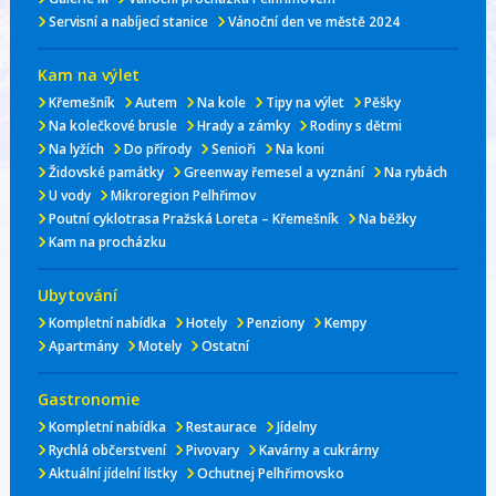
Servisní a nabíjecí stanice
Vánoční den ve městě 2024
Kam na výlet
Křemešník
Autem
Na kole
Tipy na výlet
Pěšky
Na kolečkové brusle
Hrady a zámky
Rodiny s dětmi
Na lyžích
Do přírody
Senioři
Na koni
Židovské památky
Greenway řemesel a vyznání
Na rybách
U vody
Mikroregion Pelhřimov
Poutní cyklotrasa Pražská Loreta – Křemešník
Na běžky
Kam na procházku
Ubytování
Kompletní nabídka
Hotely
Penziony
Kempy
Apartmány
Motely
Ostatní
Gastronomie
Kompletní nabídka
Restaurace
Jídelny
Rychlá občerstvení
Pivovary
Kavárny a cukrárny
Aktuální jídelní lístky
Ochutnej Pelhřimovsko