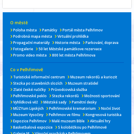
O městě
Poloha města
Památky
Portál města Pelhřimov
Podrobná mapa města
Virtuální prohlídka
Propagační materiály
Historie města
Parkování, doprava
Fotogalerie
50 let Městské památkove rezervace
Promo video města
800 let města Pelhřimova
Co v Pelhřimově
Turistické informační centrum
Muzeum rekordů a kuriozit
Stezka po stavebních slozích
Muzeum strašidel
Zlaté české ručičky
Průvodcovská služba
Pelhřimovské peklo
Stezka rekordů
Možnosti sportování
Vyhlídková věž
Městské sady
Pamětní desky
MÚZYum Lipských
Pelhřimovské krematorium
Noční život
Muzeum Vysočiny
Pelhřimov ve filmu
Kongresová turistika
Expozice Pelhřimov
Malé muzeum Bible
Aktuální hry
Basketbalová expozice
S koloběžkou po Pelhřimově
Galerie M
Vánoční procházka Pelhřimovem