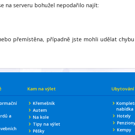
se na serveru bohužel nepodařilo najít:
nebo přemístěna, případně jste mohli udělat chybu
ě
Kam na výlet
Ubytování
formační
Křemešník
Komplet
nabídka
Autem
rdů a
Hotely
Na kole
Penzion
Tipy na výlet
avebních
Kempy
Pěšky