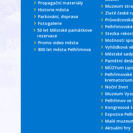
Propagační materiály
Muzeum stra
Historie města
Zlaté české r
Parkování, doprava
Průvodcovská
Fotogalerie
Pelhřimovské
50 let Městské památkove
Stezka rekor
rezervace
Možnosti spo
Promo video města
Vyhlídková v
800 let města Pelhřimova
Městské sad
Pamětní des
MÚZYum Lips
Pelhřimovské
krematorium
Noční život
Muzeum Vyso
Pelhřimov ve 
Kongresová t
Expozice Pel
Malé muzeum
Aktuální hry