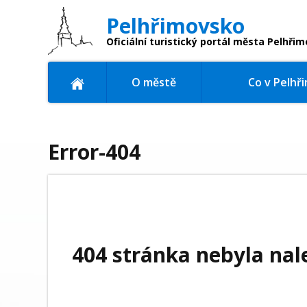
Pelhřimovsko
Oficiální turistický portál
města Pelhřim
O městě
Co v Pelhř
Error-404
404 stránka nebyla nal