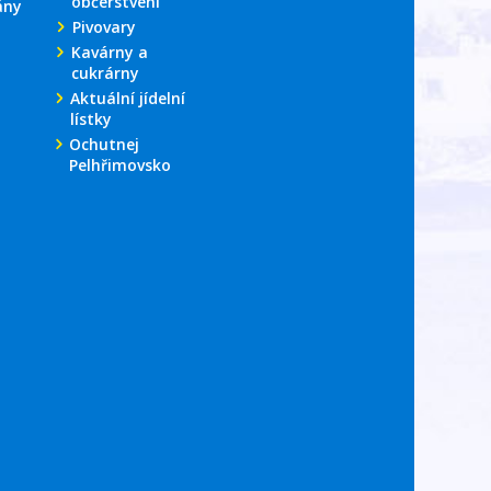
občerstvení
ány
Pivovary
Kavárny a
cukrárny
Aktuální jídelní
lístky
Ochutnej
Pelhřimovsko