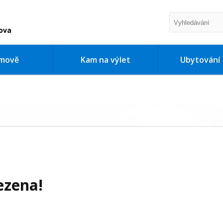
ova
imově
Kam na výlet
Ubytování
ezena!