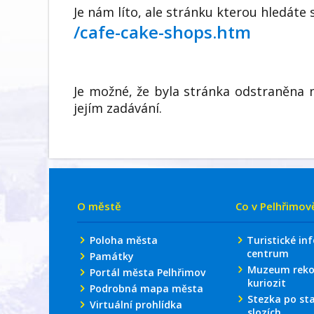
Je nám líto, ale stránku kterou hledáte 
/cafe-cake-shops.htm
Je možné, že byla stránka odstraněna 
jejím zadávání.
O městě
Co v Pelhřimov
Poloha města
Turistické in
centrum
Památky
Muzeum reko
Portál města Pelhřimov
kuriozit
Podrobná mapa města
Stezka po st
Virtuální prohlídka
slozích