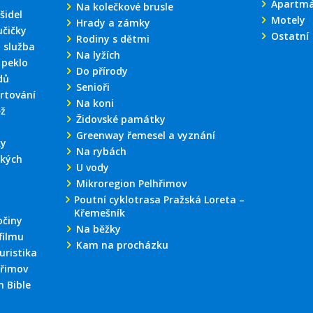
Apartm
Na kolečkové brusle
šidel
Motely
Hrady a zámky
učičky
Ostatní
Rodiny s dětmi
 služba
Na lyžích
 peklo
Do přírody
dů
Senioři
rtování
Na koni
ěž
Židovské památky
y
Greenway řemesel a vyznání
ky
Na rybách
kých
U vody
Mikroregion Pelhřimov
Poutní cyklotrasa Pražská Loreta –
Křemešník
činy
Na běžky
filmu
Kam na procházku
uristika
hřimov
 Bible