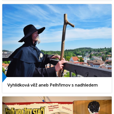
Vyhlídková věž aneb Pelhřimov s nadhledem