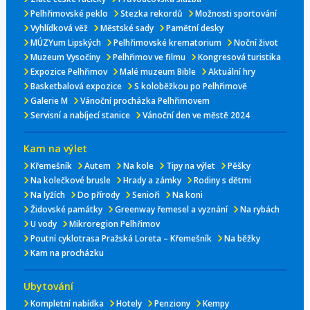
Pelhřimovské peklo
Stezka rekordů
Možnosti sportování
Vyhlídková věž
Městské sady
Pamětní desky
MÚZYum Lipských
Pelhřimovské krematorium
Noční život
Muzeum Vysočiny
Pelhřimov ve filmu
Kongresová turistika
Expozice Pelhřimov
Malé muzeum Bible
Aktuální hry
Basketbalová expozice
S koloběžkou po Pelhřimově
Galerie M
Vánoční procházka Pelhřimovem
Servisní a nabíjecí stanice
Vánoční den ve městě 2024
Kam na výlet
Křemešník
Autem
Na kole
Tipy na výlet
Pěšky
Na kolečkové brusle
Hrady a zámky
Rodiny s dětmi
Na lyžích
Do přírody
Senioři
Na koni
Židovské památky
Greenway řemesel a vyznání
Na rybách
U vody
Mikroregion Pelhřimov
Poutní cyklotrasa Pražská Loreta – Křemešník
Na běžky
Kam na procházku
Ubytování
Kompletní nabídka
Hotely
Penziony
Kempy