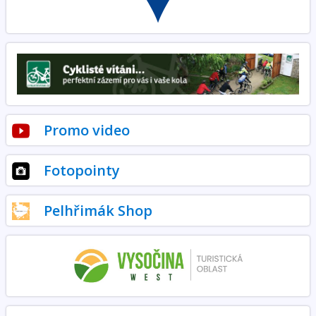
Promo video
Fotopointy
Pelhřimák Shop