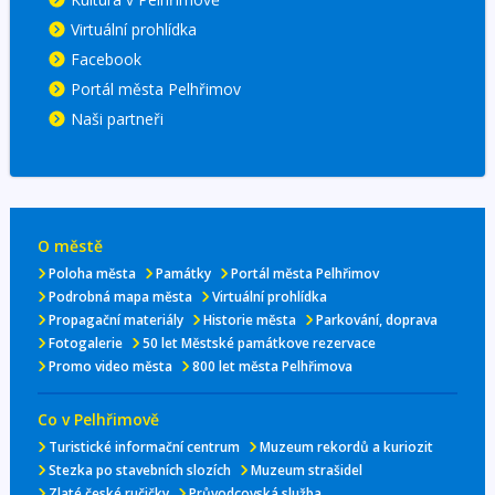
Virtuální prohlídka
Facebook
Portál města Pelhřimov
Naši partneři
O městě
Poloha města
Památky
Portál města Pelhřimov
Podrobná mapa města
Virtuální prohlídka
Propagační materiály
Historie města
Parkování, doprava
Fotogalerie
50 let Městské památkove rezervace
Promo video města
800 let města Pelhřimova
Co v Pelhřimově
Turistické informační centrum
Muzeum rekordů a kuriozit
Stezka po stavebních slozích
Muzeum strašidel
Zlaté české ručičky
Průvodcovská služba