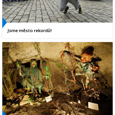
Jsme město rekordů!