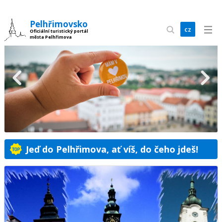
Pelhřimovsko
cz
Oficiální turistický portál
města Pelhřimova
en
Jeď do Pelhřimova, ať víš, do čeho jdeš!