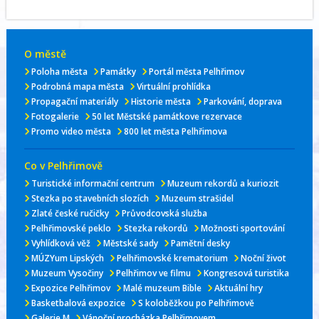
O městě
Poloha města
Památky
Portál města Pelhřimov
Podrobná mapa města
Virtuální prohlídka
Propagační materiály
Historie města
Parkování, doprava
Fotogalerie
50 let Městské památkove rezervace
Promo video města
800 let města Pelhřimova
Co v Pelhřimově
Turistické informační centrum
Muzeum rekordů a kuriozit
Stezka po stavebních slozích
Muzeum strašidel
Zlaté české ručičky
Průvodcovská služba
Pelhřimovské peklo
Stezka rekordů
Možnosti sportování
Vyhlídková věž
Městské sady
Pamětní desky
MÚZYum Lipských
Pelhřimovské krematorium
Noční život
Muzeum Vysočiny
Pelhřimov ve filmu
Kongresová turistika
Expozice Pelhřimov
Malé muzeum Bible
Aktuální hry
Basketbalová expozice
S koloběžkou po Pelhřimově
Galerie M
Vánoční procházka Pelhřimovem