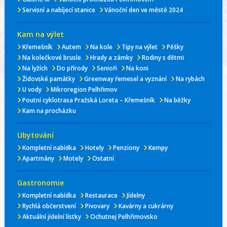
Servisní a nabíjecí stanice
Vánoční den ve městě 2024
Kam na výlet
Křemešník
Autem
Na kole
Tipy na výlet
Pěšky
Na kolečkové brusle
Hrady a zámky
Rodiny s dětmi
Na lyžích
Do přírody
Senioři
Na koni
Židovské památky
Greenway řemesel a vyznání
Na rybách
U vody
Mikroregion Pelhřimov
Poutní cyklotrasa Pražská Loreta – Křemešník
Na běžky
Kam na procházku
Ubytování
Kompletní nabídka
Hotely
Penziony
Kempy
Apartmány
Motely
Ostatní
Gastronomie
Kompletní nabídka
Restaurace
Jídelny
Rychlá občerstvení
Pivovary
Kavárny a cukrárny
Aktuální jídelní lístky
Ochutnej Pelhřimovsko